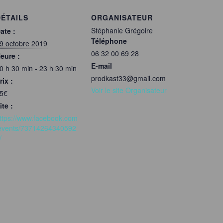
DÉTAILS
ORGANISATEUR
Stéphanie Grégoire
ate :
Téléphone
9 octobre 2019
06 32 00 69 28
eure :
E-mail
0 h 30 min - 23 h 30 min
prodkast33@gmail.com
rix :
Voir le site Organisateur
5€
ite :
ttps://www.facebook.com
events/73714264340592
/