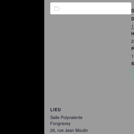
AJOUTER AU CALENDRIER
D
1
H
2
P
1
S
h
/
1
LIEU
Salle Polyvalente
Fongravey
26, rue Jean Moulin