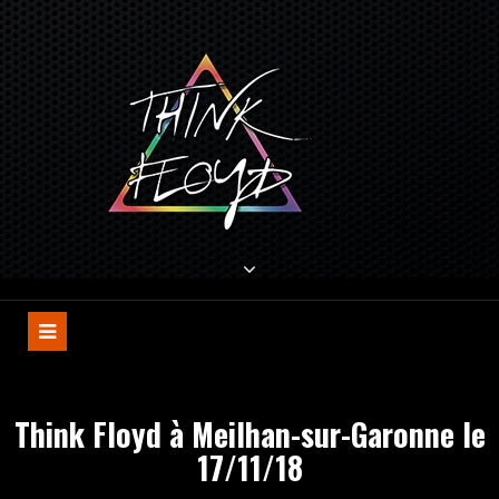
Skip
to
content
THINK FLOYD
Tribute to Pink Floyd
Think Floyd à Meilhan-sur-Garonne le
17/11/18