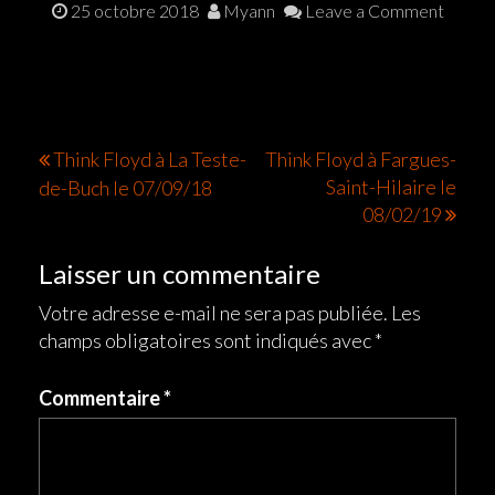
25 octobre 2018
Myann
Leave a Comment
Navigation
Think Floyd à La Teste-
Think Floyd à Fargues-
Saint-Hilaire le
de-Buch le 07/09/18
de
08/02/19
l’article
Laisser un commentaire
Votre adresse e-mail ne sera pas publiée.
Les
champs obligatoires sont indiqués avec
*
Commentaire
*