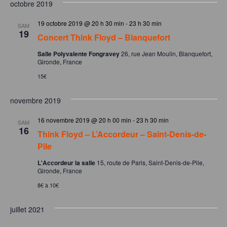
v
octobre 2019
é
S
v
è
i
T
l
19 octobre 2019 @ 20 h 30 min
-
23 h 30 min
i
SAM
E
g
e
19
n
Concert Think Floyd – Blanquefort
a
g
c
e
Salle Polyvalente Fongravey
26, rue Jean Moulin, Blanquefort,
t
t
a
Gironde, France
i
i
m
t
15€
o
o
e
i
n
n
novembre 2019
n
d
o
n
e
e
16 novembre 2019 @ 20 h 00 min
-
23 h 30 min
SAM
n
16
z
t
Think Floyd – L’Accordeur – Saint-Denis-de-
v
p
u
Pile
u
s
n
a
e
L'Accordeur la salle
15, route de Paris, Saint-Denis-de-Pile,
e
Gironde, France
s
r
d
8€ à 10€
É
c
a
v
t
juillet 2021
o
è
e