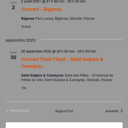
n
n
2 juillet 2021 @ 21 h 00 min
-
23 h 30 min
VEN
.
2
e
Concert – Biganos
s
m
u
Biganos
Parc Lecoq, Biganos, Gironde, France
e
Gratuit
l
n
t
t
septembre 2023
a
30 septembre 2023 @ 20 h 00 min
-
23 h 00 min
SAM
t
30
Concert Think Floyd – Saint Sulpice &
Cameyrac
i
o
Saint Sulpice & Cameyrac
Salle des Fêtes - 19 Avenue de
l'Hôtel de ville, Saint Sulpice & Cameyrac, Gironde, France
n
15€
s
Évènements
Aujourd’hui
suivants
ÉVÈNEMENTS
PRÉCÉDENTS